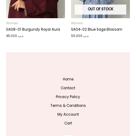
OUT OF STOCK
Women
Women
SA08-01 Burgundy Royal Aura
SA04-02 Blue Sage Blossom
45.000
.د.ب
55.000
.د.ب
Home
Contact
Privacy Policy
Terms & Conditions
My Account
Cart