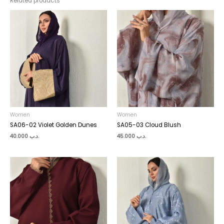
Related products
Women
Women
SA06-02 Violet Golden Dunes
SA05-03 Cloud Blush
40.000
.د.ب
45.000
.د.ب